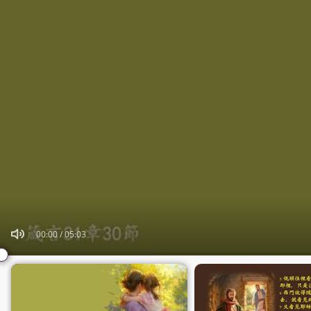
00:00
/
05:03