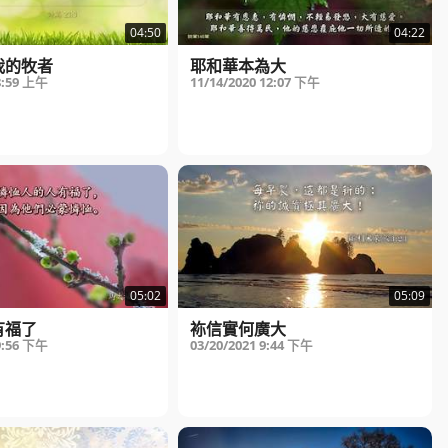
04:50
04:22
我的牧者
耶和華本為大
8:59 上午
11/14/2020
12:07 下午
05:02
05:09
有福了
袮信實何廣大
9:56 下午
03/20/2021
9:44 下午