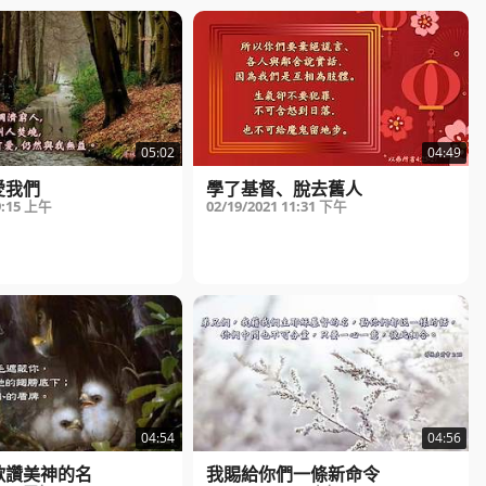
05:02
04:49
愛我們
學了基督、脫去舊人
9:15 上午
02/19/2021
11:31 下午
04:54
04:56
歌讚美神的名
我賜給你們一條新命令