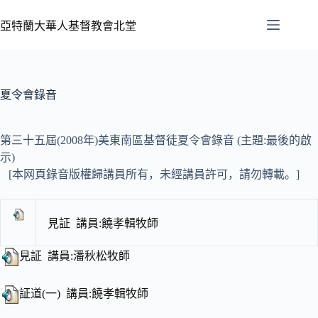
亞特蘭大華人基督教會北堂
夏令會錄音
第三十五屆(2008年)美東南區基督徒夏令會錄音 (主題:最後的啟
示)
[本网頁錄音版權歸講員所有，未經講員許可，請勿轉載。]
見証 講員:饒孝輯牧師
見証 講員:潘秋松牧師
証道(一) 講員:饒孝輯牧師