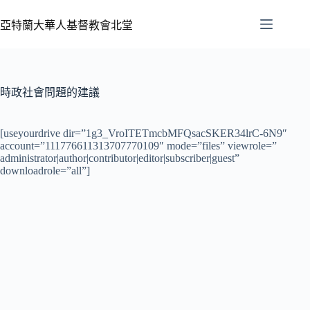
亞特蘭大華人基督教會北堂
時政社會問題的建議
[useyourdrive dir=”1g3_VroITETmcbMFQsacSKER34lrC-6N9″
account=”111776611313707770109″ mode=”files” viewrole=”
administrator|author|contributor|editor|subscriber|guest”
downloadrole=”all”]