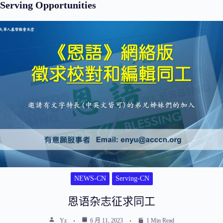
Serving Opportunities
NEWS-CN
Serving-CN
恩语杂志征求同工
Yz
6 月 11, 2023
1 Min Read