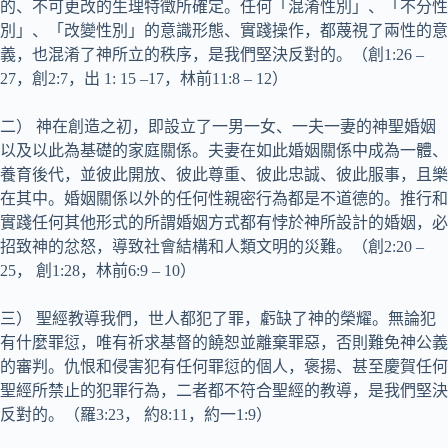
的、不可更改的生理特徵所確定。任何「混淆性別」、「不分性
別」、「改變性別」的意識形態、實踐操作，都蔑視了兩性的意
義，也混淆了神所立的秩序，是我們堅決反對的。（創1:26 –
27，創2:7，出 1: 15 –17，林前11:8 – 12）
二） 神在創造之初，即設立了一男一女、一夫一妻的神聖婚姻
以及以此為基礎的家庭關係。夫妻在如此婚姻關係中成為一體、
養育後代，並彼此開放、彼此尊重、彼此忠誠、彼此服事，且樂
在其中。婚姻關係以外的任何性親密行為都是不道德的。推行和
實踐任何其他形式的所謂婚姻方式都有悖於神所設計的婚姻，必
招致神的忿怒，導致社會結構和人類文明的災難。（創2:20 –
25， 創1:28，林前6:9 – 10）
三） 聖經教導我們，世人都犯了罪，虧缺了神的榮耀。無論犯
有什麼罪愆，唯有祈求基督的饒恕並離棄罪惡，否則難免神公義
的審判。仇恨和侵害犯有任何罪愆的個人，褒揚、甚至慶賀任何
聖經所禁止的犯罪行為，二者都不符合聖經的教導，是我們堅決
反對的。（羅3:23， 約8:11，約一1:9）