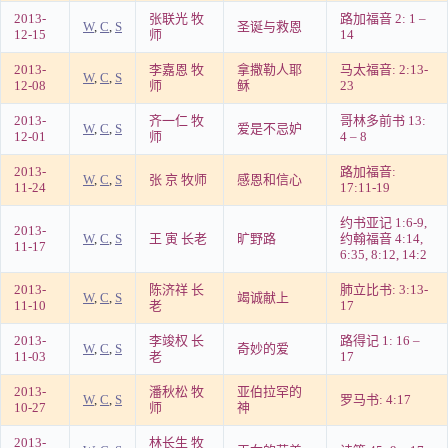
2013-
张联光 牧
路加福音 2: 1 –
W
,
C
,
S
圣诞与救恩
12-15
师
14
2013-
李嘉恩 牧
拿撒勒人耶
马太福音: 2:13-
W
,
C
,
S
12-08
师
稣
23
2013-
齐一仁 牧
哥林多前书 13:
W
,
C
,
S
爱是不忌妒
12-01
师
4 – 8
2013-
路加福音:
W
,
C
,
S
张 京 牧师
感恩和信心
11-24
17:11-19
约书亚记 1:6-9,
2013-
W
,
C
,
S
王 寅 长老
旷野路
约翰福音 4:14,
11-17
6:35, 8:12, 14:2
2013-
陈济祥 长
肺立比书: 3:13-
W
,
C
,
S
竭诚献上
11-10
老
17
2013-
李竣权 长
路得记 1: 16 –
W
,
C
,
S
奇妙的爱
11-03
老
17
2013-
潘秋松 牧
亚伯拉罕的
W
,
C
,
S
罗马书: 4:17
10-27
师
神
2013-
林长生 牧