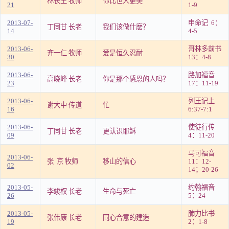
林长生 牧师
你比世人更美
21
1-9
2013-07-
申命记 6：
丁同甘 长老
我们该做什麽？
14
4-5
2013-06-
哥林多前书
齐一仁 牧师
爱是恒久忍耐
30
13：4-8
2013-06-
路加福音
高晓峰 长老
你是那个感恩的人吗？
23
17：11-19
2013-06-
列王记上
谢大中 传道
忙
16
6:37-7:1
2013-06-
使徒行传
丁同甘 长老
更认识耶稣
09
4：11-20
马可福音
2013-06-
张 京 牧师
移山的信心
11：12-
02
14；20-26
2013-05-
约翰福音
李竣权 长老
生命与死亡
26
5：24
2013-05-
肺力比书
张伟康 长老
同心合意的建造
19
2：1-8