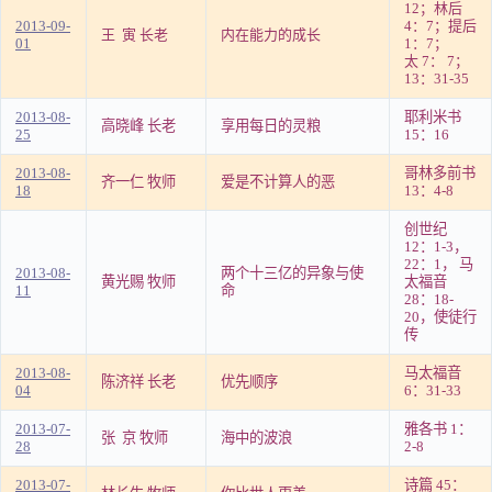
12；林后
2013-09-
4：7；提后
王 寅 长老
内在能力的成长
01
1：7；
太 7： 7；
13：31-35
2013-08-
耶利米书
高晓峰 长老
享用每日的灵粮
25
15：16
2013-08-
哥林多前书
齐一仁 牧师
爱是不计算人的恶
18
13：4-8
创世纪
12：1-3，
22：1， 马
2013-08-
两个十三亿的异象与使
黄光赐 牧师
太福音
11
命
28：18-
20，使徒行
传
2013-08-
马太福音
陈济祥 长老
优先顺序
04
6：31-33
2013-07-
雅各书 1：
张 京 牧师
海中的波浪
28
2-8
2013-07-
诗篇 45：