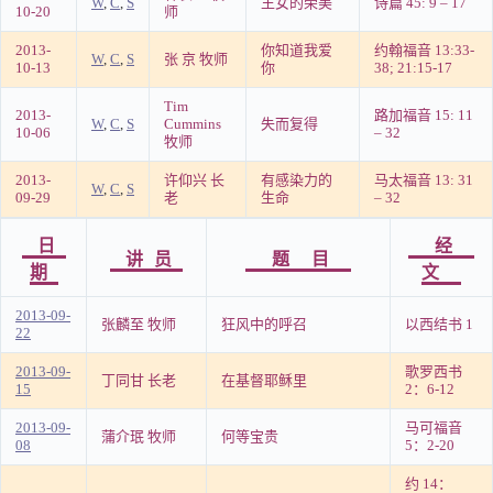
W
,
C
,
S
王女的荣美
诗篇 45: 9 – 17
10-20
师
2013-
你知道我爱
约翰福音 13:33-
W
,
C
,
S
张 京 牧师
10-13
你
38; 21:15-17
Tim
2013-
路加福音 15: 11
W
,
C
,
S
Cummins
失而复得
10-06
– 32
牧师
2013-
许仰兴 长
有感染力的
马太福音 13: 31
W
,
C
,
S
09-29
老
生命
– 32
日
经
讲员
题目
期
文
2013-09-
张麟至 牧师
狂风中的呼召
以西结书 1
22
2013-09-
歌罗西书
丁同甘 长老
在基督耶稣里
15
2：6-12
2013-09-
马可福音
蒲介珉 牧师
何等宝贵
08
5：2-20
约 14：