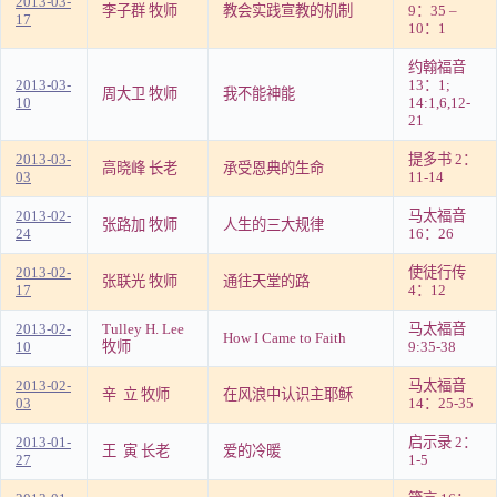
2013-03-
李子群 牧师
教会实践宣教的机制
9：35 –
17
10：1
约翰福音
2013-03-
13：1;
周大卫 牧师
我不能神能
10
14:1,6,12-
21
2013-03-
提多书 2：
高晓峰 长老
承受恩典的生命
03
11-14
2013-02-
马太福音
张路加 牧师
人生的三大规律
24
16：26
2013-02-
使徒行传
张联光 牧师
通往天堂的路
17
4：12
2013-02-
Tulley H. Lee
马太福音
How I Came to Faith
10
牧师
9:35-38
2013-02-
马太福音
辛 立 牧师
在风浪中认识主耶稣
03
14：25-35
2013-01-
启示录 2：
王 寅 长老
爱的冷暖
27
1-5