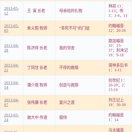
林前 13：
2013-05-
王 寅 长老
母亲给的礼物
1-13；传
12
3：1-4，11
2013-05-
约翰福音
朱义熙 牧师
“非死不可”的门徒
05
12：20-26
路加福音
2013-04-
10：25-
陈济祥 长老
我的邻舍
28
37；利未记
19：9-18
2013-04-
哥林多后书
丁同甘 长老
不停的救赎
21
1：3-11
创世纪 1：
2013-04-
蒲介珉 牧师
创造与救赎
26-29；2：
14
15-19
2013-04-
列王记上
张伟康 长老
复兴之道
07
18：30-39
2013-03-
约翰福音
谢大中 传道
服侍
24
1：14
马太福音