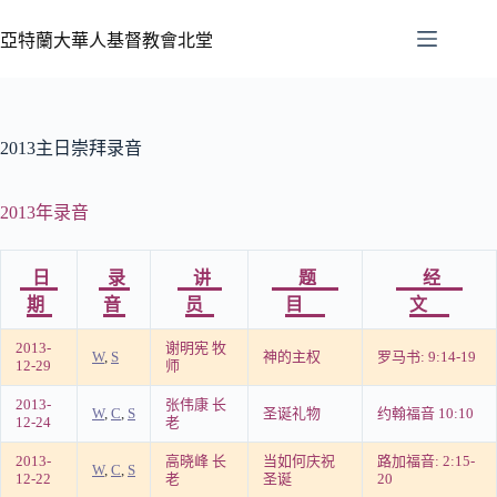
亞特蘭大華人基督教會北堂
2013主日崇拜录音
2013年录音
日
录
讲
题
经
期
音
员
目
文
2013-
谢明宪 牧
W
,
S
神的主权
罗马书: 9:14-19
12-29
师
2013-
张伟康 长
W
,
C
,
S
圣诞礼物
约翰福音 10:10
12-24
老
2013-
高晓峰 长
当如何庆祝
路加福音: 2:15-
W
,
C
,
S
12-22
老
圣诞
20